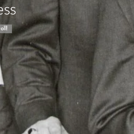
ess
oll!