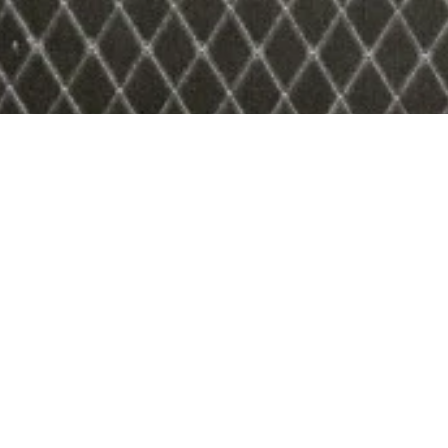
. besætning:
Palle Lausen (rytme) - Helge Follesen (trommer) - Svend K
Agerskov (lead)
Nuværend
Hans-Jørn
Svend Kris
Helge Gro