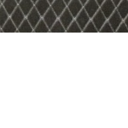
ristensen (bas) - John Aage Wester (sang) - Freddie
e (siden 2014) besætning i The Restless:
 Nørtoft Jensen (rytme-guitar)
tensen (bas-guitar)
te (trommer)