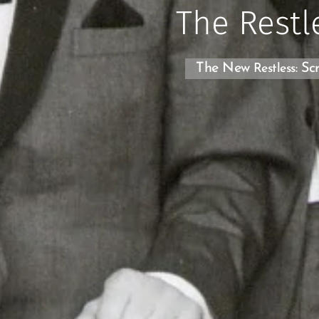
The Restl
The New
Scr
Restless: