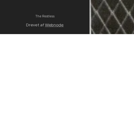
The Restless
Drevet af
Webnode
Opr